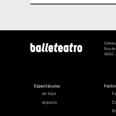
Colise
Rua de
4000-
Espectáculos
Festiv
on tour
Fa
arquivo
C
P