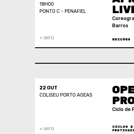
18H00
LIV
PONTO C - PENAFIEL
Coreograf
Barros
+ INFO
EDIÇÕES
OPE
22 OUT
COLISEU PORTO AGEAS
PRO
Ciclo de
CICLOS E
+ INFO
FESTIVAI