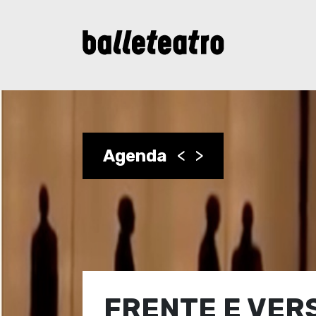
Agenda
<
>
FRENTE E VER