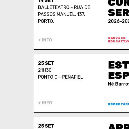
CUR
14 SET
BALLETEATRO - RUA DE
SER
PASSOS MANUEL, 137,
PORTO.
2026-20
SERVIÇO
+ INFO
EDUCATIV
EST
25 SET
21H30
ES
PONTO C - PENAFIEL
Né Barro
+ INFO
ESPECTÁC
AP
25 SET