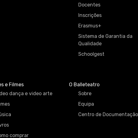
Docentes
Inscrições
Erasmus+
Sistema de Garantia da
Qualidade
Schoolgest
es e Filmes
O Balleteatro
deo dança e video arte
Sobre
lmes
Equipa
úsica
Centro de Documentação
vros
omo comprar