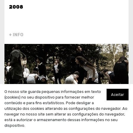
2008
+ INFO
O nosso site guarda pequenas informações em texto
Aceitar
(cookies) no seu dispositivo para fornecer melhor
conteúdo e para fins estatísticos. Pode desligar a
utilização dos cookies alterando as configurações do navegador. Ao
navegar no nosso site sem alterar as configurações do navegador,
A VISITA DO
está a autorizar o armazenamento dessas informações no seu
dispositivo.
RINOCERONTE