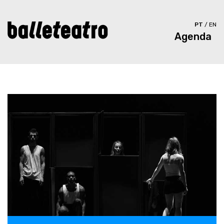
PT
/
EN
Agenda